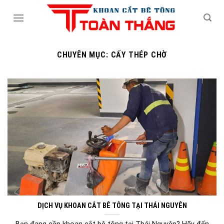
Skip
to
content
CHUYÊN MỤC:
CẤY THÉP CHỜ
DỊCH VỤ KHOAN CẮT BÊ TÔNG TẠI THÁI NGUYÊN